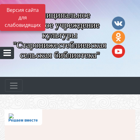
Версия сайта
Муниципальное
для
казённое учреждение
слабовидящих
культуры
"Старонижестеблиевская
сельская библиотека"
Решаем вместе