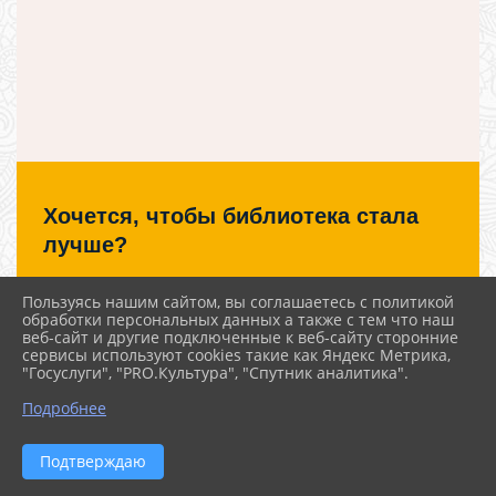
Хочется, чтобы библиотека стала
лучше?
Сообщите, какие нужны изменения и получите ответ о
Пользуясь нашим сайтом, вы соглашаетесь с политикой
решении
обработки персональных данных а также с тем что наш
веб-сайт и другие подключенные к веб-сайту сторонние
сервисы используют cookies такие как Яндекс Метрика,
Написать
"Госуслуги", "PRO.Культура", "Спутник аналитика".
^
Подробнее
Подтверждаю