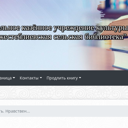
ьное казённое учреждение культуры
естеблиевская сельская библиотека"
аница
Контакты
Продлить книгу
ь. Нравствен...