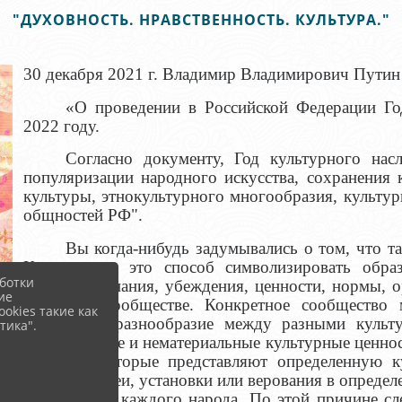
"ДУХОВНОСТЬ. НРАВСТВЕННОСТЬ. КУЛЬТУРА."
30 декабря 2021 г. Владимир Владимирович Путин
«О проведении в Российской Федерации Го
2022 году.
Согласно документу, Год культурного нас
популяризации народного искусства, сохранения 
культуры, этнокультурного многообразия, культур
общностей РФ".
Вы когда-нибудь задумывались о том, что та
Культура — это способ символизировать обра
ботки
искусство, знания, убеждения, ценности, нормы, 
ие
другое в сообществе. Конкретное сообщество 
okies такие как
культурное разнообразие между разными культ
тика".
материальные и нематериальные культурные ценнос
объекты, которые представляют определенную ку
содержит идеи, установки или верования в определ
часть жизни каждого народа. По этой причине сле