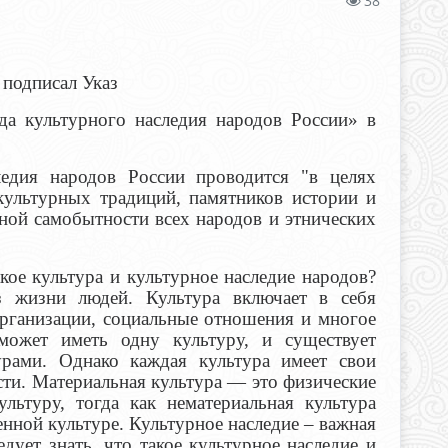
38
 подписал Указ
да культурного наследия народов России» в
ледия народов России проводится "в целях
культурных традиций, памятников истории и
ной самобытности всех народов и этнических
кое культура и культурное наследие народов?
з жизни людей. Культура включает в себя
организации, социальные отношения и многое
может иметь одну культуру, и существует
урами. Однако каждая культура имеет свои
ти. Материальная культура — это физические
льтуру, тогда как нематериальная культура
енной культуре. Культурное наследие – важная
дует знать, что такое культурное наследие и