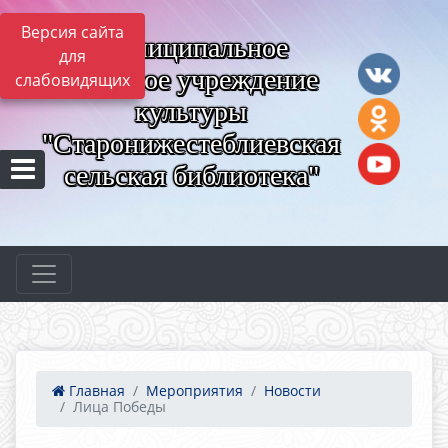
Версия сайта
Муниципальное
для
казённое учреждение
слабовидящих
культуры
"Старонижестеблиевская
сельская библиотека"
Главная
Мероприятия
Новости
Лица Победы