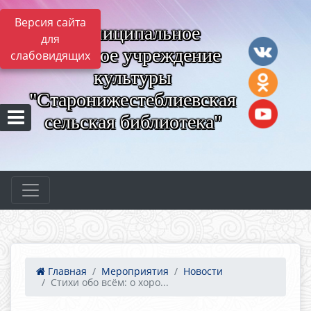
Версия сайта
Муниципальное
для
казённое учреждение
слабовидящих
культуры
"Старонижестеблиевская
сельская библиотека"
Главная
Мероприятия
Новости
Стихи обо всём: о хоро...