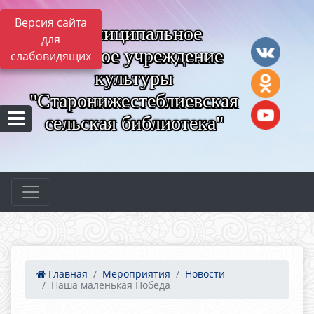
Версия сайта
Муниципальное
для
казённое учреждение
слабовидящих
культуры
"Старонижестеблиевская
сельская библиотека"
Главная
Мероприятия
Новости
Наша маленькая Победа