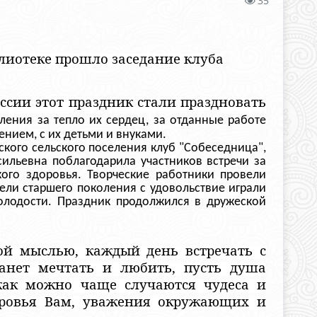
35
лиотеке прошло заседание клуба
ссии этот праздник стали праздновать
ления за тепло их сердец, за отданные работе
ением, с их детьми и внуками.
кого сельского поселения клуб "Собеседница",
ильевна поблагодарила участников встречи за
ого здоровья. Творческие работники провели
ели старшего поколения с удовольствие играли
олодости. Праздник продолжился в дружеской
й мыслью, каждый день встречать с
танет мечтать и любить, пусть душа
 как можно чаще случаются чудеса и
оровья Вам, уважения окружающих и