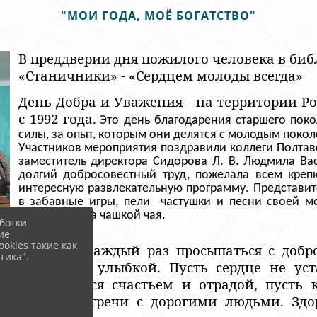
"МОИ ГОДА, МОЁ БОГАТСТВО"
В преддверии дня пожилого человека в биб
«Станичники» - «Сердцем молоды всегда»
День Добра и Уважения - на территории Ро
с 1992 года.
Это день благодарения старшего поко
силы, за опыт, которым они делятся с молодым покол
Участников мероприятия поздравили коллеги Полтавс
заместитель директора Сидорова Л. В. Людмила Вас
долгий добросовестный труд, пожелала всем крепк
интересную развлекательную программу. Представит
в забавные игры, пели частушки и песни своей м
обстановке за чашкой чая.
ботки
ие
okies такие как
Желаем каждый раз просыпаться с добро
тика".
радостной улыбкой. Пусть сердце не ус
наполняется счастьем и отрадой, пусть
тёплые встречи с дорогими людьми. Зд