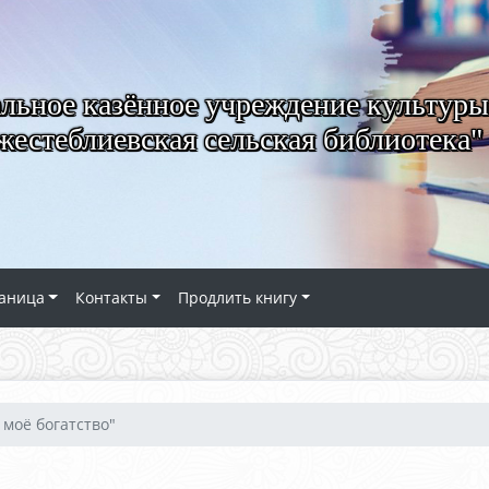
ьное казённое учреждение культуры
естеблиевская сельская библиотека"
аница
Контакты
Продлить книгу
 моё богатство"