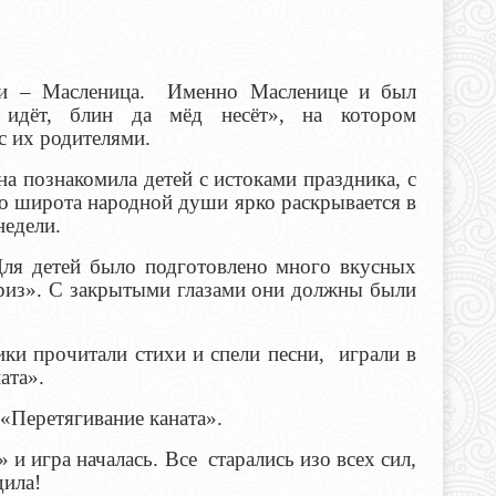
си – Масленица. Именно Масленице и был
 идёт, блин да мёд несёт», на котором
с их родителями.
акомила детей с истоками праздника, с
то широта народной души ярко раскрывается в
недели.
Для детей было подготовлено много вкусных
приз». С закрытыми глазами они должны были
рочитали стихи и спели песни, играли в
ата».
еретягивание каната».
и игра началась. Все старались изо всех сил,
дила!