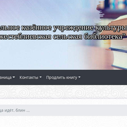
ьное казённое учреждение культуры
естеблиевская сельская библиотека"
аница
Контакты
Продлить книгу
 идёт, блин ...