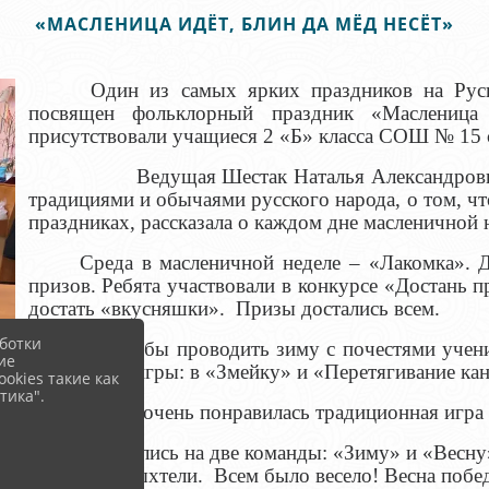
«МАСЛЕНИЦА ИДЁТ, БЛИН ДА МЁД НЕСЁТ»
Один из самых ярких праздников на Ру
посвящен фольклорный праздник «Масленица
присутствовали учащиеся 2 «Б» класса СОШ № 15 
Ведущая Шестак Наталья Александровна позн
традициями и обычаями русского народа, о том, ч
праздниках, рассказала о каждом дне масленичной 
Среда в масленичной неделе – «Лакомка». 
призов. Ребята участвовали в конкурсе «Достань 
достать «вкусняшки». Призы достались всем.
ботки
Чтобы проводить зиму с почестями ученики п
ие
подвижные игры: в «Змейку» и «Перетягивание кан
okies такие как
тика".
Детям очень понравилась традиционная игра «П
Они разделились на две команды: «Зиму» и «Весну» 
тужились, пыхтели. Всем было весело! Весна побе