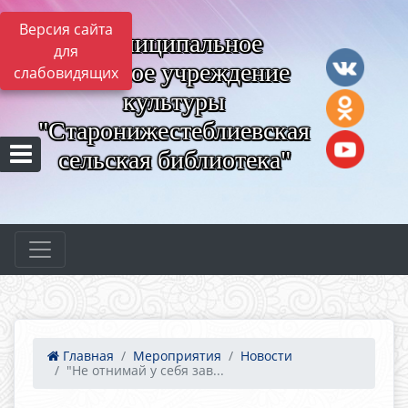
Версия сайта
Муниципальное
для
казённое учреждение
слабовидящих
культуры
"Старонижестеблиевская
сельская библиотека"
Главная
Мероприятия
Новости
"Не отнимай у себя зав...