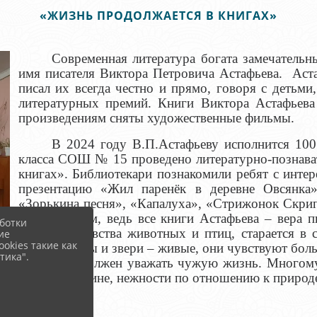
«ЖИЗНЬ ПРОДОЛЖАЕТСЯ В КНИГАХ»
Современная литература богата замечатель
имя писателя Виктора Петровича Астафьева.
Аста
писал их всегда честно и прямо, говоря с детьми
литературных премий. Книги Виктора Астафьева
произведениям сняты художественные фильмы.
В 2024 году В.П.Астафьеву исполнится 10
класса СОШ № 15 проведено литературно-познава
книгах». Библиотекари познакомили ребят с интер
презентацию «Жил паренёк в деревне Овсянка»
«Зорькина песня», «Капалуха», «Стрижонок Скрип
с замиранием, ведь все книги Астафьева – вера 
ботки
понимает чувства животных и птиц, старается в 
ие
okies такие как
мысль: птицы и звери – живые, они чувствуют боль,
тика".
и человек должен уважать чужую жизнь.
Многому
любви к Родине, нежности по о