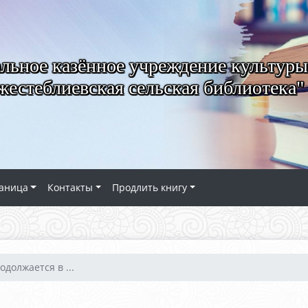
ьное казённое учреждение культуры
естеблиевская сельская библиотека"
аница
Контакты
Продлить книгу
должается в ...