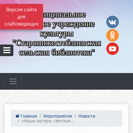
Версия сайта
Муниципальное
для
казённое учреждение
слабовидящих
культуры
"Старонижестеблиевская
сельская библиотека"
Главная
Мероприятия
Новости
«Наши матери, светлые...