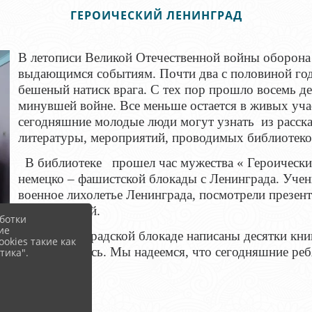
ГЕРОИЧЕСКИЙ ЛЕНИНГРАД
В летописи Великой Отечественной войны оборона 
выдающимся событиям. Почти два с половиной год
бешеный натиск врага. С тех пор прошло восемь де
минувшей войне. Все меньше остается в живых уча
сегодняшние молодые люди могут узнать из расска
литературы, мероприятий, проводимых библиотеко
В библиотеке прошел час мужества « Героически
немецко – фашистской блокады с Ленинграда.
Учен
военное лихолетье Ленинграда, посмотрели презен
и их учителей.
ботки
ие
О ленинградской блокаде написаны десятки книг,
okies такие как
познакомились. Мы надеемся, что сегодняшние ребя
тика".