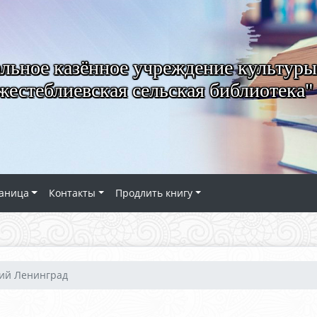
ьное казённое учреждение культуры
естеблиевская сельская библиотека"
аница
Контакты
Продлить книгу
ий Ленинград