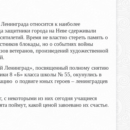
Ленинграда относится к наиболее
а защитники города на Неве сдерживали
сятилетий. Время не властно стереть память о
стников блокады, но о событиях войны
зов ветеранов, произведений художественной
й.
й Ленинград», посвященный полному снятию
ики 8 «Б» класса школы № 55, окунулись в
тацию о подвиге юных героев – ленинградцев
 с некоторыми из них сегодня учащиеся
та поймут, какой ценой завоевано их счастье.