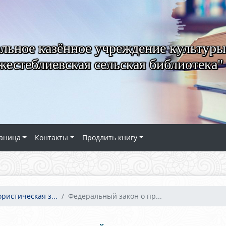
ьное казённое учреждение культуры
естеблиевская сельская библиотека"
аница
Контакты
Продлить книгу
ристическая з...
Федеральный закон о пр...