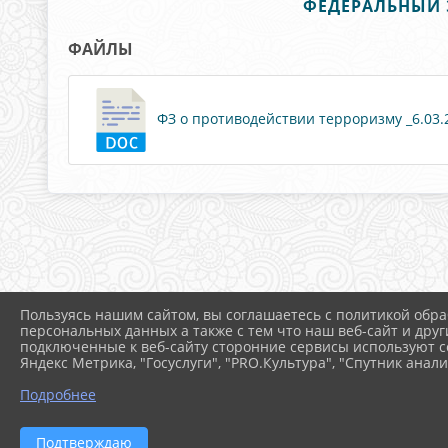
ФЕДЕРАЛЬНЫЙ З
ФАЙЛЫ
ФЗ о противодействии терроризму _6.03.20
Пользуясь нашим сайтом, вы соглашаетесь с политикой обра
персональных данных а также с тем что наш веб-сайт и друг
подключенные к веб-сайту сторонние сервисы используют co
Яндекс Метрика, "Госуслуги", "PRO.Культура", "Спутник анали
Подробнее
Подтверждаю