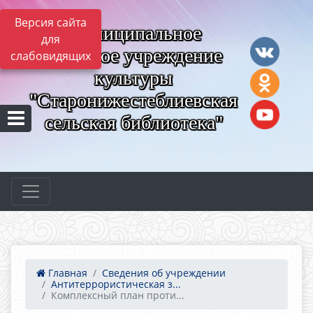
Версия сайта
Муниципальное
для
казённое учреждение
слабовидящих
культуры
"Старонижестеблиевская
сельская библиотека"
Главная
Сведения об учреждении
Антитеррористическая з...
Комплексный план проти...