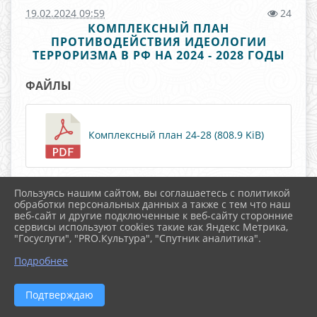
19.02.2024 09:59
24
КОМПЛЕКСНЫЙ ПЛАН
ПРОТИВОДЕЙСТВИЯ ИДЕОЛОГИИ
ТЕРРОРИЗМА В РФ НА 2024 - 2028 ГОДЫ
ФАЙЛЫ
Комплексный план 24-28 (808.9 KiB)
Пользуясь нашим сайтом, вы соглашаетесь с политикой
обработки персональных данных а также с тем что наш
веб-сайт и другие подключенные к веб-сайту сторонние
сервисы используют cookies такие как Яндекс Метрика,
"Госуслуги", "PRO.Культура", "Спутник аналитика".
^
Подробнее
Подтверждаю
2026 г. bibl-stb.ru
Вход