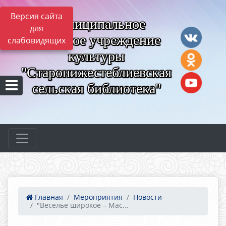
Версия сайта
Муниципальное
для
казённое учреждение
слабовидящих
культуры
"Старонижестеблиевская
сельская библиотека"
Главная
Мероприятия
Новости
"Веселье широкое – Мас...