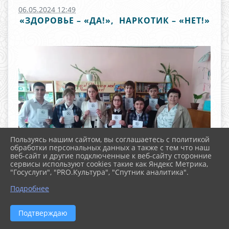
06.05.2024 12:49
«ЗДОРОВЬЕ – «ДА!», НАРКОТИК – «НЕТ!»
Пользуясь нашим сайтом, вы соглашаетесь с политикой
обработки персональных данных а также с тем что наш
веб-сайт и другие подключенные к веб-сайту сторонние
сервисы используют cookies такие как Яндекс Метрика,
"Госуслуги", "PRO.Культура", "Спутник аналитика".
^
Подробнее
Жизнь - это богатство, данное
Подтверждаю
каждому изначально, и очень хочется,