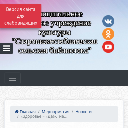
Версия сайта
Муниципальное
для
казённое учреждение
слабовидящих
культуры
"Старонижестеблиевская
сельская библиотека"
Главная
Мероприятия
Новости
«Здоровье – «Да!», на...