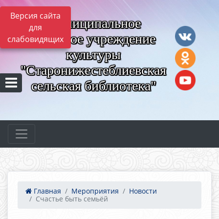
Версия сайта
Муниципальное
для
казённое учреждение
слабовидящих
культуры
"Старонижестеблиевская
сельская библиотека"
Главная
Мероприятия
Новости
Счастье быть семьёй