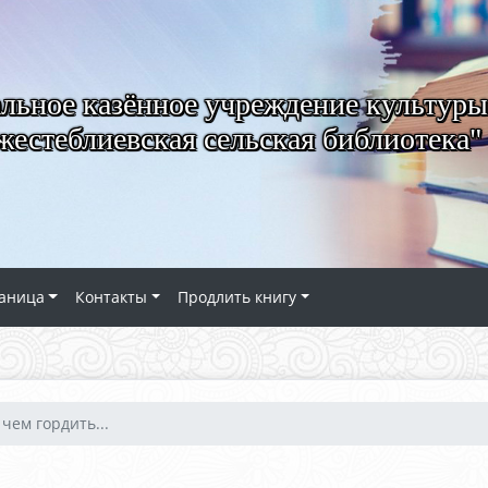
ьное казённое учреждение культуры
естеблиевская сельская библиотека"
аница
Контакты
Продлить книгу
 чем гордить...