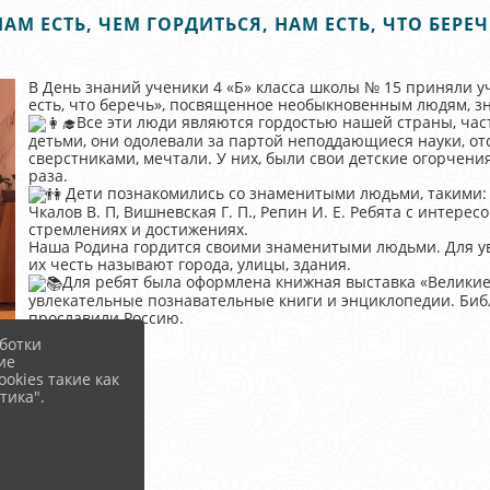
НАМ ЕСТЬ, ЧЕМ ГОРДИТЬСЯ, НАМ ЕСТЬ, ЧТО БЕРЕЧ
В День знаний ученики 4 «Б» класса школы № 15 приняли уч
есть, что беречь», посвященное необыкновенным людям, з
Все эти люди являются гордостью нашей страны, час
детьми, они одолевали за партой неподдающиеся науки, от
сверстниками, мечтали. У них, были свои детские огорчения
раза.
Дети познакомились со знаменитыми людьми, такими: ка
Чкалов В. П, Вишневская Г. П., Репин И. Е. Ребята с интере
стремлениях и достижениях.
Наша Родина гордится своими знаменитыми людьми. Для ув
их честь называют города, улицы, здания.
Для ребят была оформлена книжная выставка «Великие
увлекательные познавательные книги и энциклопедии. Библ
прославили Россию.
ботки
ие
okies такие как
тика".