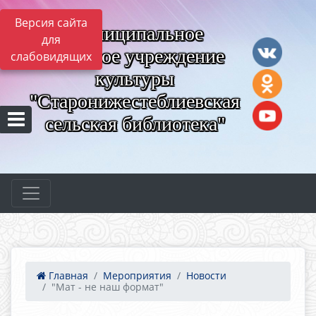
Версия сайта
Муниципальное
для
казённое учреждение
слабовидящих
культуры
"Старонижестеблиевская
сельская библиотека"
Главная
Мероприятия
Новости
"Мат - не наш формат"