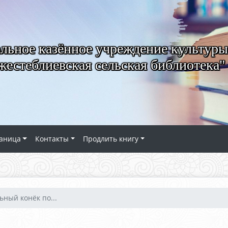
ьное казённое учреждение культуры
естеблиевская сельская библиотека"
аница
Контакты
Продлить книгу
ьный конёк по...