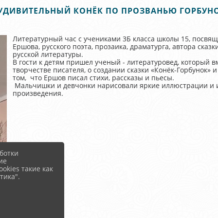
УДИВИТЕЛЬНЫЙ КОНЁК ПО ПРОЗВАНЬЮ ГОРБУН
Литературный час с учениками 3Б класса школы 15, посвя
Ершова, русского поэта, прозаика, драматурга, автора сказк
русской литературы.
В гости к детям пришел ученый - литературовед, который в
творчестве писателя, о создании сказки «Конёк-Горбунок» и
том, что Ершов писал стихи, рассказы и пьесы.
Мальчишки и девчонки нарисовали яркие иллюстрации и и
произведения.
ботки
ие
okies такие как
тика".