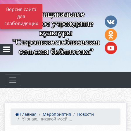
Версия сайта
Муниципальное
для
казённое учреждение
слабовидящих
культуры
"Старонижестеблиевская
сельская библиотека"
Главная
Мероприятия
Новости
"Я знаю, никакой моей ...