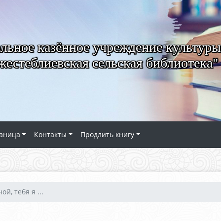
ьное казённое учреждение культуры
естеблиевская сельская библиотека"
аница
Контакты
Продлить книгу
ой, тебя я ...