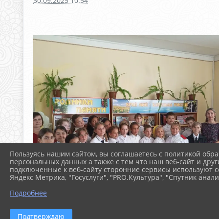
30.09.2025 10:54
Пользуясь нашим сайтом, вы соглашаетесь с политикой обра
персональных данных а также с тем что наш веб-сайт и друг
подключенные к веб-сайту сторонние сервисы используют co
Яндекс Метрика, "Госуслуги", "PRO.Культура", "Спутник анали
Подробнее
Подтверждаю