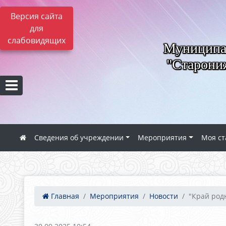
Версия сайта
для
слабовидящих
Муниципал
"Старониж
Сведения об учреждении
Мероприятия
Моя ст
Главная
Мероприятия
Новости
"Край родн