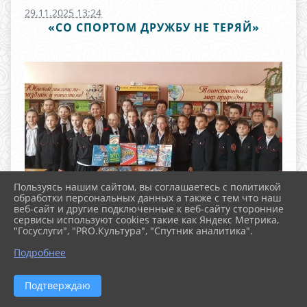
29.11.2025 13:24
«СО СПОРТОМ ДРУЖБУ НЕ ТЕРЯЙ»
Пользуясь нашим сайтом, вы соглашаетесь с политикой
обработки персональных данных а также с тем что наш
веб-сайт и другие подключенные к веб-сайту сторонние
сервисы используют cookies такие как Яндекс Метрика,
"Госуслуги", "PRO.Культура", "Спутник аналитика".
^
Марафон здоровья посетили учащиеся 4 «Б» класса
Подробнее
школы 15. И совершили экскурс в историю
спортивного движения. Ребята познакомились с
наиболее популярными видами спорта, а так же, с
Подтверждаю
российскими и кубанскими спортсменами, которые
добились наивысших достижении. Каждое имя – это