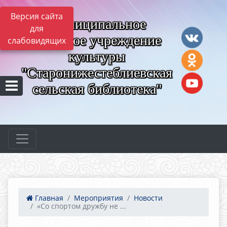
Версия сайта
Муниципальное
для
казённое учреждение
слабовидящих
культуры
"Старонижестеблиевская
сельская библиотека"
Главная
Мероприятия
Новости
«Со спортом дружбу не ...