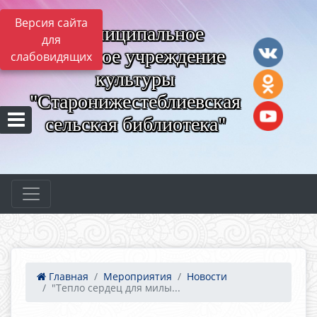
Версия сайта
Муниципальное
для
казённое учреждение
слабовидящих
культуры
"Старонижестеблиевская
сельская библиотека"
Главная
Мероприятия
Новости
"Тепло сердец для милы...