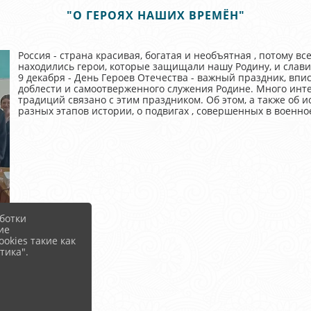
"О ГЕРОЯХ НАШИХ ВРЕМЁН"
Россия - страна красивая, богатая и необъятная , потому все
находились герои, которые защищали нашу Родину, и слави
9 декабря - День Героев Отечества - важный праздник, впи
доблести и самоотверженного служения Родине. Много инт
традиций связано с этим праздником. Об этом, а также об 
разных этапов истории, о подвигах , совершенных в военно
ботки
ие
okies такие как
тика".