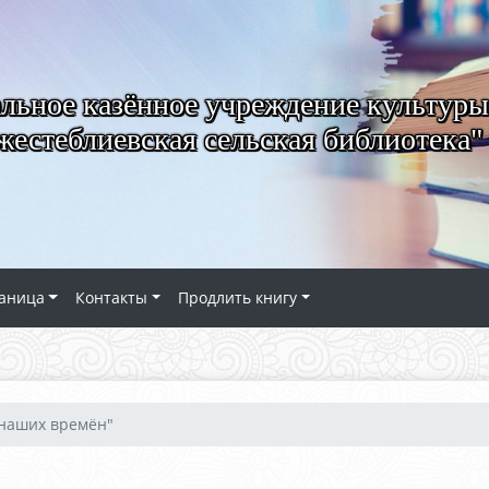
ьное казённое учреждение культуры
естеблиевская сельская библиотека"
аница
Контакты
Продлить книгу
 наших времён"