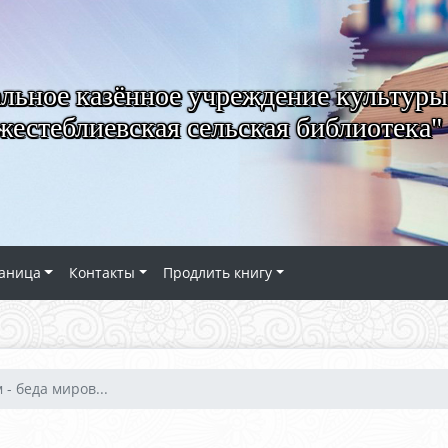
ьное казённое учреждение культуры
естеблиевская сельская библиотека"
аница
Контакты
Продлить книгу
- беда миров...