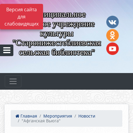
Версия сайта
Муниципальное
для
казённое учреждение
слабовидящих
культуры
"Старонижестеблиевская
сельская библиотека"
Главная
Мероприятия
Новости
"Афганская Вьюга"