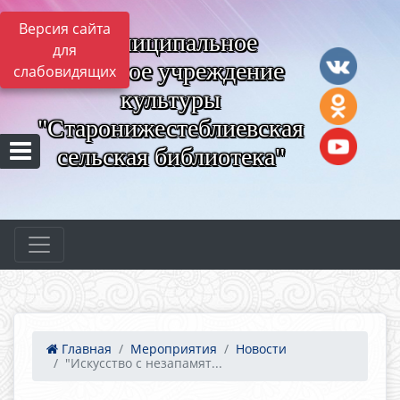
Версия сайта
Муниципальное
для
казённое учреждение
слабовидящих
культуры
"Старонижестеблиевская
сельская библиотека"
Главная
Мероприятия
Новости
"Искусство с незапамят...