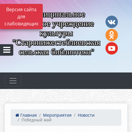
Версия сайта
Муниципальное
для
казённое учреждение
слабовидящих
культуры
"Старонижестеблиевская
сельская библиотека"
Главная
Мероприятия
Новости
Победный май