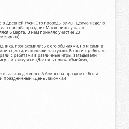
 в Древней Руси. Это проводы зимы. Целую неделю
село прошёл праздник Масленицы у нас в
лся 6 марта. В нём приняло участие 23
кифорова).
здника, познакомились с его обычаями, но и сами в
ини-сценки, исполняли частушки. В гости к ребятам
рали с ребятами в различные игры, загадывали
гры и конкурсы: «Достань приз», «Змейка»,
л в глазках детворы. А блины на празднике были
ящий праздничный «День Лакомки»!