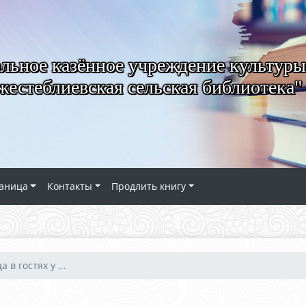
ьное казённое учреждение культуры
естеблиевская сельская библиотека"
аница
Контакты
Продлить книгу
 в гостях у ...