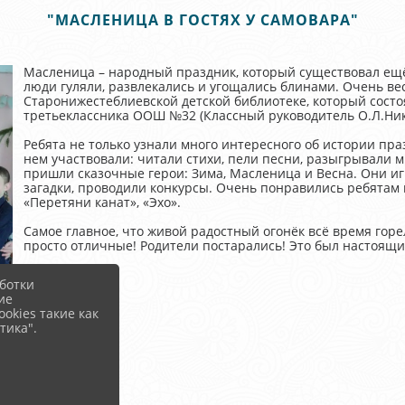
"МАСЛЕНИЦА В ГОСТЯХ У САМОВАРА"
Масленица – народный праздник, который существовал ещё
люди гуляли, развлекались и угощались блинами. Очень ве
Старонижестеблиевской детской библиотеке, который состоя
третьеклассника ООШ №32 (Классный руководитель О.Л.Ни
Ребята не только узнали много интересного об истории пра
нем участвовали: читали стихи, пели песни, разыгрывали м
пришли сказочные герои: Зима, Масленица и Весна. Они иг
загадки, проводили конкурсы. Очень понравились ребятам и
«Перетяни канат», «Эхо».
Самое главное, что живой радостный огонёк всё время горе
просто отличные! Родители постарались! Это был насто
ботки
ие
okies такие как
тика".