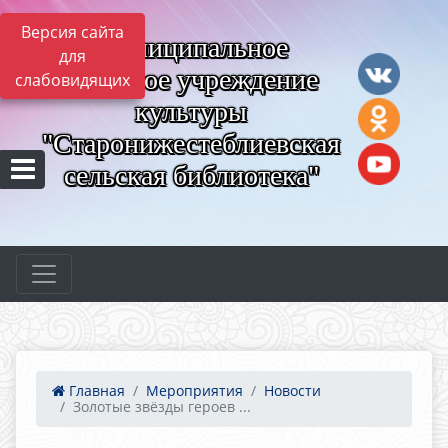
Версия сайта
Муниципальное
для
казённое учреждение
слабовидящих
культуры
"Старонижестеблиевская
сельская библиотека"
Главная
Мероприятия
Новости
Золотые звёзды героев ...