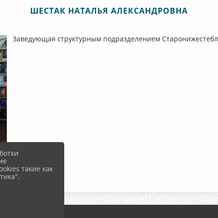
ШЕСТАК НАТАЛЬЯ АЛЕКСАНДРОВНА
Заведующая структурным подразделением Старонижестебли
ботки
ие
okies такие как
тика".