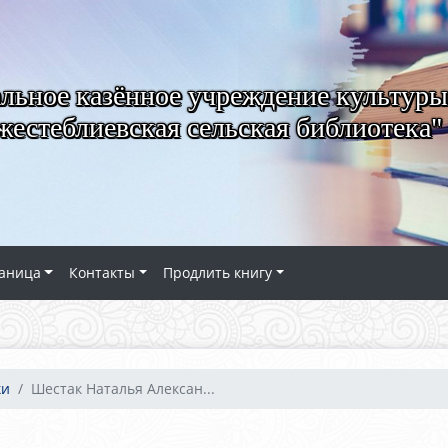
ьное казённое учреждение культуры
естеблиевская сельская библиотека"
аница
Контакты
Продлить книгу
ки
Шестак Наталья Алексан...