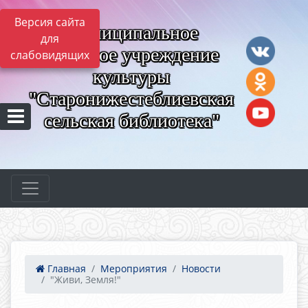
Версия сайта
Муниципальное
для
казённое учреждение
слабовидящих
культуры
"Старонижестеблиевская
сельская библиотека"
Главная
Мероприятия
Новости
"Живи, Земля!"