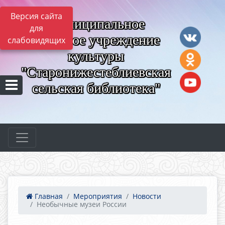
Версия сайта
Муниципальное
для
казённое учреждение
слабовидящих
культуры
"Старонижестеблиевская
сельская библиотека"
Главная
Мероприятия
Новости
Необычные музеи России