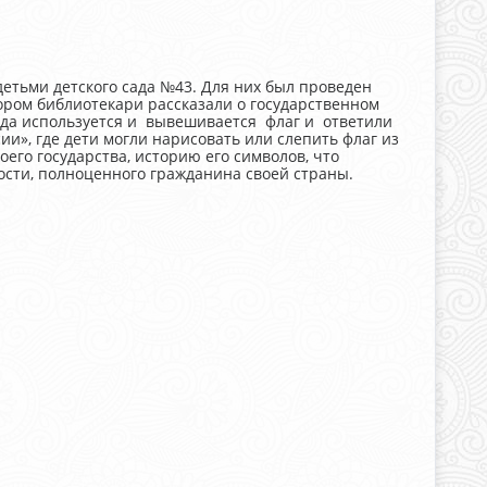
детьми детского сада №43. Для них был проведен
тором библиотекари рассказали о государственном
огда используется и вывешивается флаг и ответили
и», где дети могли нарисовать или слепить флаг из
его государства, историю его символов, что
ости, полноценного гражданина своей страны.