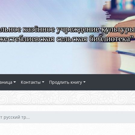
ьное казённое учреждение культуры
естеблиевская сельская библиотека"
аница
Контакты
Продлить книгу
т русский тр...