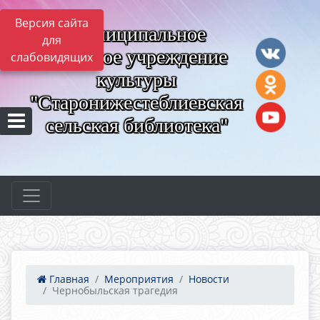
Версия сайта
Муниципальное
для
казённое учреждение
слабовидящих
культуры
"Старонижестеблиевская
сельская библиотека"
Главная
Мероприятия
Новости
Чернобыльская трагедия