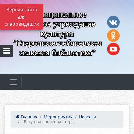
Версия сайта
Муниципальное
для
казённое учреждение
слабовидящих
культуры
"Старонижестеблиевская
сельская библиотека"
Главная
Мероприятия
Новости
"Бегущая словесная стр...