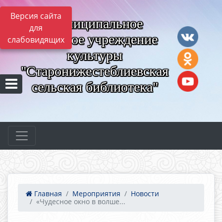
Версия сайта
Муниципальное
для
казённое учреждение
слабовидящих
культуры
"Старонижестеблиевская
сельская библиотека"
Главная
Мероприятия
Новости
«Чудесное окно в волше...