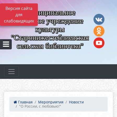
Версия сайта
Муниципальное
для
казённое учреждение
слабовидящих
культуры
"Старонижестеблиевская
сельская библиотека"
Главная
Мероприятия
Новости
"О России, с любовью!"