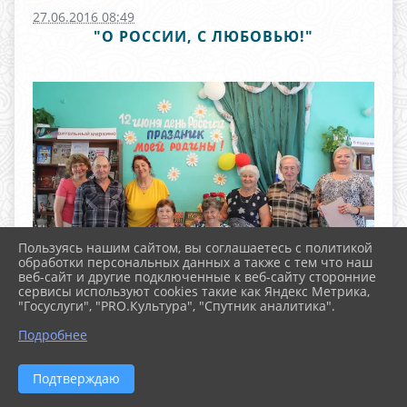
27.06.2016 08:49
"О РОССИИ, С ЛЮБОВЬЮ!"
Пользуясь нашим сайтом, вы соглашаетесь с политикой
обработки персональных данных а также с тем что наш
веб-сайт и другие подключенные к веб-сайту сторонние
сервисы используют cookies такие как Яндекс Метрика,
"Госуслуги", "PRO.Культура", "Спутник аналитика".
^
Подробнее
Подтверждаю