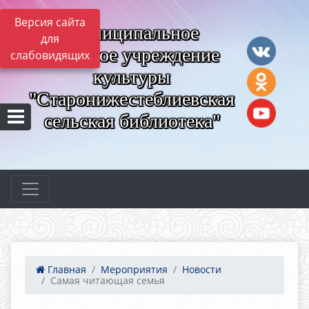
Версия сайта
Муниципальное
для
казённое учреждение
слабовидящих
культуры
"Старонижестеблиевская
сельская библиотека"
Главная
Мероприятия
Новости
Самая читающая семья