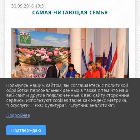
30.09.2016 19:31
САМАЯ ЧИТАЮЩАЯ СЕМЬЯ
Пользуясь нашим сайтом, вы соглашаетесь с политикой
обработки персональных данных а также с тем что наш
веб-сайт и другие подключенные к веб-сайту сторонние
сервисы используют cookies такие как Яндекс Метрика,
"Госуслуги", "PRO.Культура", "Спутник аналитика".
^
Подробнее
С широким размахом отпраздновали жители
Старонижестеблиевской День сельского поселения.
Подтверждаю
С раннего утра звучала весёлая музыка, а на