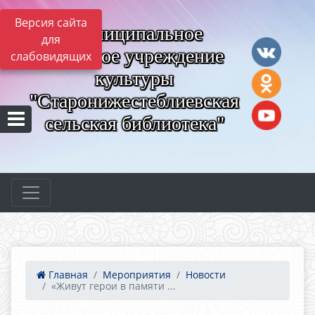
Версия сайта
Муниципальное
для
казённое учреждение
слабовидящих
культуры
"Старонижестеблиевская
сельская библиотека"
Главная
Мероприятия
Новости
«Живут герои в памяти ...