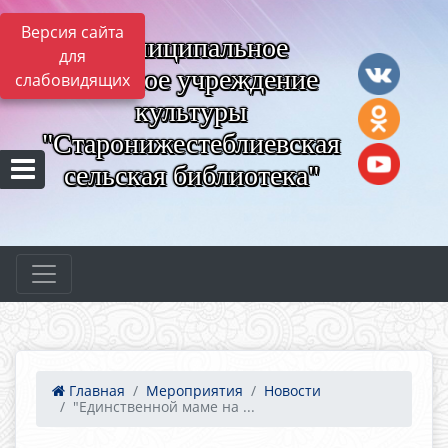
Версия сайта
Муниципальное
для
казённое учреждение
слабовидящих
культуры
"Старонижестеблиевская
сельская библиотека"
Главная
Мероприятия
Новости
"Единственной маме на ...